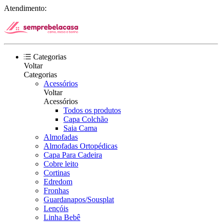
Atendimento:
Categorias
Voltar
Categorias
Acessórios
Voltar
Acessórios
Todos os produtos
Capa Colchão
Saia Cama
Almofadas
Almofadas Ortopédicas
Capa Para Cadeira
Cobre leito
Cortinas
Edredom
Fronhas
Guardanapos/Sousplat
Lençóis
Linha Bebê