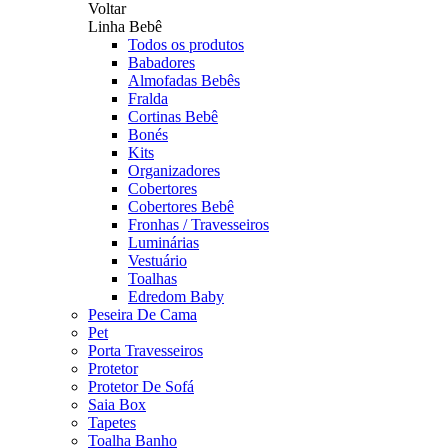
Voltar
Linha Bebê
Todos os produtos
Babadores
Almofadas Bebês
Fralda
Cortinas Bebê
Bonés
Kits
Organizadores
Cobertores
Cobertores Bebê
Fronhas / Travesseiros
Luminárias
Vestuário
Toalhas
Edredom Baby
Peseira De Cama
Pet
Porta Travesseiros
Protetor
Protetor De Sofá
Saia Box
Tapetes
Toalha Banho