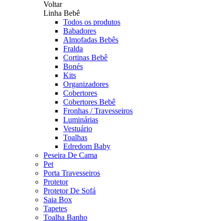
Voltar
Linha Bebê
Todos os produtos
Babadores
Almofadas Bebês
Fralda
Cortinas Bebê
Bonés
Kits
Organizadores
Cobertores
Cobertores Bebê
Fronhas / Travesseiros
Luminárias
Vestuário
Toalhas
Edredom Baby
Peseira De Cama
Pet
Porta Travesseiros
Protetor
Protetor De Sofá
Saia Box
Tapetes
Toalha Banho