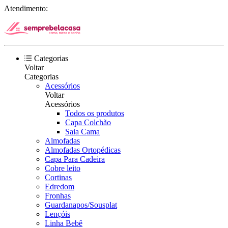
Atendimento:
Categorias
Voltar
Categorias
Acessórios
Voltar
Acessórios
Todos os produtos
Capa Colchão
Saia Cama
Almofadas
Almofadas Ortopédicas
Capa Para Cadeira
Cobre leito
Cortinas
Edredom
Fronhas
Guardanapos/Sousplat
Lençóis
Linha Bebê