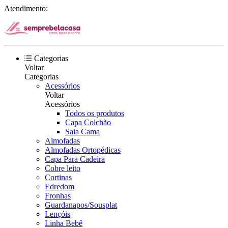
Atendimento:
Categorias
Voltar
Categorias
Acessórios
Voltar
Acessórios
Todos os produtos
Capa Colchão
Saia Cama
Almofadas
Almofadas Ortopédicas
Capa Para Cadeira
Cobre leito
Cortinas
Edredom
Fronhas
Guardanapos/Sousplat
Lençóis
Linha Bebê