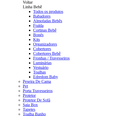
Voltar
Linha Bebê
Todos os produtos
Babadores
Almofadas Bebês
Fralda
Cortinas Bebê
Bonés
Kits
Organizadores
Cobertores
Cobertores Bebê
Fronhas / Travesseiros
Luminárias
Vestuário
Toalhas
Edredom Baby
Peseira De Cama
Pet
Porta Travesseiros
Protetor
Protetor De Sofá
Saia Box
Tapetes
Toalha Banho